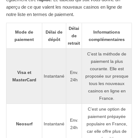
aperçu de ce que valent les nouveaux casinos en ligne de
notre liste en termes de paiement.
Délai
Mode de
Délai de
Informations
de
paiement
dépôt
complémentaires
retrait
C’est la méthode de
paiement la plus
courante. Elle est
Visa et
Env.
Instantané
proposée sur presque
MasterCard
24h
tous les nouveaux
casinos en ligne en
France.
C’est une option de
paiement prépayée
Env.
Neosurf
Instantané
populaire en France,
24h
car elle offre plus de