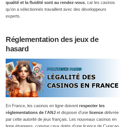
qualité et la fluidité sont au rendez-vous
, car les casinos
qu’on a sélectionnés travaillent avec des développeurs
experts.
Réglementation des jeux de
hasard
En France, les casinos en ligne doivent
respecter les
réglementations de l’ANJ
et disposer d’une
licence
délivrée
par cette autorité de jeux français. Les nouveaux casinos en
ligne étrangers, comme ceux dotés d’une licence de Curaçao,