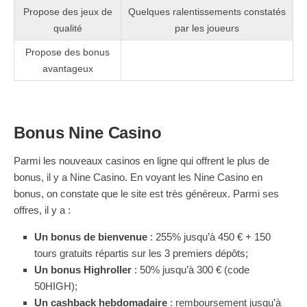
Propose des jeux de
Quelques ralentissements constatés
qualité
par les joueurs
Propose des bonus
avantageux
Bonus Nine Casino
Parmi les nouveaux casinos en ligne qui offrent le plus de
bonus, il y a Nine Casino. En voyant les Nine Casino en
bonus, on constate que le site est très généreux. Parmi ses
offres, il y a :
Un bonus de bienvenue
: 255% jusqu’à 450 € + 150
tours gratuits répartis sur les 3 premiers dépôts;
Un bonus Highroller
: 50% jusqu’à 300 € (code
50HIGH);
Un cashback hebdomadaire
: remboursement jusqu’à