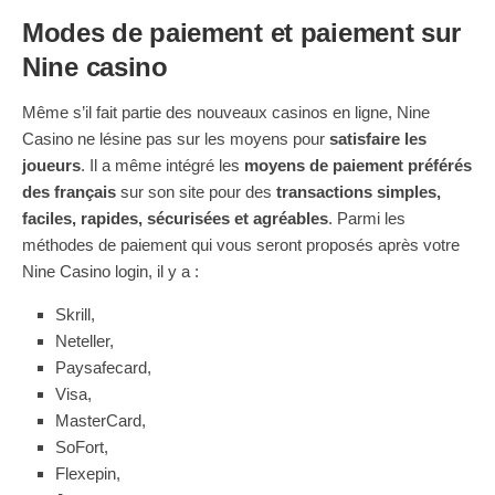
Modes de paiement et paiement sur
Nine casino
Même s’il fait partie des nouveaux casinos en ligne, Nine
Casino ne lésine pas sur les moyens pour
satisfaire les
joueurs
. Il a même intégré les
moyens de paiement préférés
des français
sur son site pour des
transactions simples,
faciles, rapides, sécurisées et agréables
. Parmi les
méthodes de paiement qui vous seront proposés après votre
Nine Casino login, il y a :
Skrill,
Neteller,
Paysafecard,
Visa,
MasterCard,
SoFort,
Flexepin,