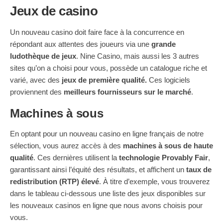
Jeux de casino
Un nouveau casino doit faire face à la concurrence en
répondant aux attentes des joueurs via une
grande
ludothèque de jeux
. Nine Casino, mais aussi les 3 autres
sites qu’on a choisi pour vous, possède un catalogue riche et
varié, avec des
jeux de première qualité.
Ces logiciels
proviennent des
meilleurs fournisseurs sur le marché
.
Machines à sous
En optant pour un nouveau casino en ligne français de notre
sélection, vous aurez accès à des
machines à sous de haute
qualité
. Ces dernières utilisent la
technologie Provably Fair
,
garantissant ainsi l’équité des résultats, et affichent un
taux de
redistribution (RTP) élevé
. À titre d’exemple, vous trouverez
dans le tableau ci-dessous une liste des jeux disponibles sur
les nouveaux casinos en ligne que nous avons choisis pour
vous.