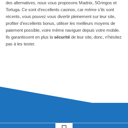
des alternatives, nous vous proposons Madnix, 5Gringos et
Tortuga. Ce sont d’excellents casinos, car même s’ils sont
récents, vous pouvez vous divertir pleinement sur leur site,
profiter d’excellents bonus, utiliser les meilleurs moyens de
paiement possible, voire même naviguer depuis votre mobile.
Ils garantissent en plus la
sécurité
de leur site, donc, n’hésitez
pas à les tester.