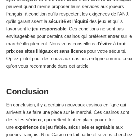
peuvent quand même proposer leurs services aux joueurs
français, à condition qu’ils respectent les exigences de l’ANJ,
qu’ils garantissent la
sécurité et l’équité
des jeux et qu’ils
favorisent le
jeu responsable
. Ces conditions ne sont pas
envisageables pour certains casinos qui préfèrent entrer sur le
marché illégalement. Nous vous conseillons d’
éviter à tout
prix ces sites illégaux et sans licence
pour votre sécurité.
Optez plutôt pour des nouveaux casinos en ligne comme ceux
qu’on vous recommande dans cet article.
Conclusion
En conclusion, il y a certains nouveaux casinos en ligne qui
arrivent à se faire une place sur le marché. Ces casinos sont
des sites
sérieux
, qui mettent tout en place pour offrir
une
expérience de jeu fiable, sécurisée et agréable
aux
joueurs français. Nine Casino en fait partie et si vous cherchez