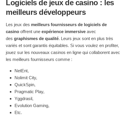
Logiciels de jeux de casino : les
meilleurs développeurs
Les jeux des
meilleurs fournisseurs de logiciels de
casino
offrent une
expérience immersive
avec
des
graphismes de qualité
. Leurs jeux sont en plus très
variés et sont garantis équitables. Si vous voulez en profiter,
jouez sur les nouveaux casinos en ligne qui collaborent avec
les meilleurs fournisseurs comme :
NetEnt,
Nolimit City,
QuickSpin,
Pragmatic Play,
Yggdrasil,
Evolution Gaming,
Etc.