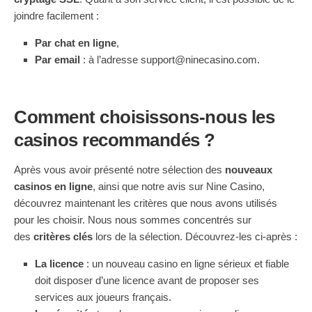
joindre facilement :
Par chat
en ligne
,
Par email
: à l’adresse
support@ninecasino.com
.
Comment choisissons-nous les
casinos recommandés ?
Après vous avoir présenté notre sélection des
nouveaux
casinos en ligne
, ainsi que notre avis sur Nine Casino,
découvrez maintenant les critères que nous avons utilisés
pour les choisir. Nous nous sommes concentrés sur
des
critères clés
lors de la sélection. Découvrez-les ci-après :
La licence
: un nouveau casino en ligne sérieux et fiable
doit disposer d’une licence avant de proposer ses
services aux joueurs français.