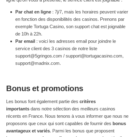
Par chat en ligne
: 7j/7, mais les horaires peuvent varier
en fonction des disponibilités des casinos. Prenons par
exemple Tortuga Casino, son support chat est joignable
de 10h à 22h.
Par email
: voici les adresses email pour joindre le
service client des 3 casinos de notre liste
support@5gringos.com
/
support@tortugacasino.com
,
support@madnix.com
.
Bonus et promotions
Les bonus font également partie des
critères
importants
dans notre sélection des meilleurs casinos
récents en France. Nous tenons à vous informer que nous ne
proposons que ceux qui sont capables de fournir des
bonus
avantageux et variés
. Parmi les bonus que proposent