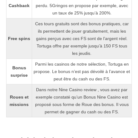
Cashback
perdu. 5Gringos en propose par exemple, avec
un taux de 25% jusqu’à 200%.
Ces tours gratuits sont des bonus pratiques, car
ils permettent de jouer gratuitement, mais les
Free spins
gains perçus avec ces FS sont de l’argent réel.
Tortuga offre par exemple jusqu’à 150 FS tous
les jeudis.
Parmi les casinos de notre sélection, Tortuga en
Bonus
propose. Le bonus n’est pas dévoilé à l’avance et
surprise
peut être du cash ou des FS.
Dans notre Nine Casino review , vous avez par
Roues et
exemple constaté qu’un Bonus Nine Casino est
missions
proposé sous forme de Roue des bonus. Il vous
permet de gagner du cash ou des FS.