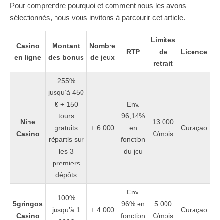
Pour comprendre pourquoi et comment nous les avons
sélectionnés, nous vous invitons à parcourir cet article.
Limites
Casino
Montant
Nombre
RTP
de
Licence
en ligne
des bonus
de jeux
retrait
255%
jusqu’à 450
€ + 150
Env.
tours
96,14%
Nine
13 000
gratuits
+ 6 000
en
Curaçao
Casino
€/mois
répartis sur
fonction
les 3
du jeu
premiers
dépôts
Env.
100%
5gringos
96% en
5 000
jusqu’à 1
+ 4 000
Curaçao
Casino
fonction
€/mois