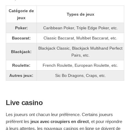
Catégorie de
Types de jeux
jeux
Poker:
Caribbean Poker, Triple Edge Poker, etc.
Baccarat:
Classic Baccarat, Multibet Baccarat, etc.
Blackjack Classic, Blackjack Multihand Perfect
Blackjack:
Pairs, etc.
Roulette:
French Roulette, European Roulette, etc.
Autres jeux:
Sic Bo Dragons, Craps, etc.
Live casino
Les joueurs ont chacun leur préférence. Certains joueurs
préfèrent les
jeux avec croupiers en direct
, et pour répondre
à leurs attentes, les nouveaux casinos en ligne se doivent de