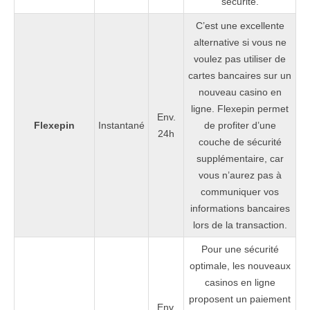
sécurité.
C’est une excellente
alternative si vous ne
voulez pas utiliser de
cartes bancaires sur un
nouveau casino en
ligne. Flexepin permet
Env.
Flexepin
Instantané
de profiter d’une
24h
couche de sécurité
supplémentaire, car
vous n’aurez pas à
communiquer vos
informations bancaires
lors de la transaction.
Pour une sécurité
optimale, les nouveaux
casinos en ligne
proposent un paiement
Env.