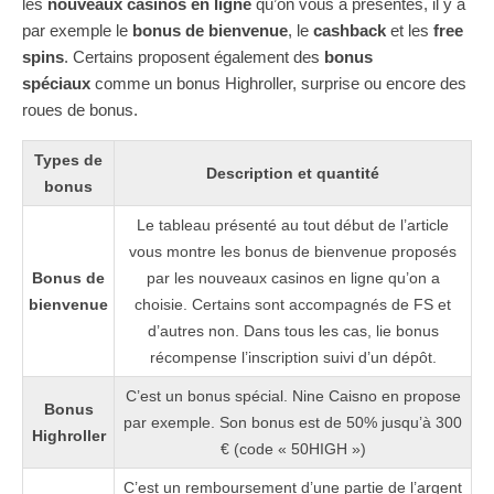
les
nouveaux casinos en ligne
qu’on vous a présentés, il y a
par exemple le
bonus de
bienvenue
, le
cashback
et les
free
spins
. Certains proposent également des
bonus
spéciaux
comme un bonus Highroller, surprise ou encore des
roues de bonus.
Types de
Description et quantité
bonus
Le tableau présenté au tout début de l’article
vous montre les bonus de bienvenue proposés
Bonus de
par les nouveaux casinos en ligne qu’on a
bienvenue
choisie. Certains sont accompagnés de FS et
d’autres non. Dans tous les cas, lie bonus
récompense l’inscription suivi d’un dépôt.
C’est un bonus spécial. Nine Caisno en propose
Bonus
par exemple. Son bonus est de 50% jusqu’à 300
Highroller
€ (code « 50HIGH »)
C’est un remboursement d’une partie de l’argent