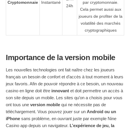
Cryptomonnaie
Instantané
par cryptomonnaie.
24h
Cela permet aussi aux
joueurs de profiter de la
volatilité des marchés
cryptographiques
Importance de la version mobile
Les nouvelles technologies ont fait naître chez les joueurs
français un besoin de confort et d’accès à tout moment à leurs
jeux favoris. Afin de pouvoir répondre à ce besoin, un nouveau
casino en ligne doit être
innovant
et doit permettre un accès à
son site depuis un mobile. Les sites qu’on a choisis pour vous
ont tous une
version mobile
qui ne nécessite pas de
téléchargement. Vous pouvez jouer sur un
Android ou un
iPhone
sans problème, en ouvrant juste par exemple Nine
Casino app depuis un navigateur.
L’expérience de jeu, la