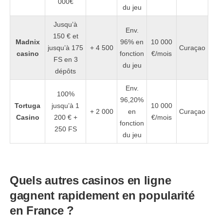
000€
du jeu
Jusqu’à
Env.
150 € et
Madnix
96% en
10 000
jusqu’à 175
+ 4 500
Curaçao
casino
fonction
€/mois
FS en 3
du jeu
dépôts
Env.
100%
96,20%
Tortuga
jusqu’à 1
10 000
+ 2 000
en
Curaçao
Casino
200 € +
€/mois
fonction
250 FS
du jeu
Quels autres casinos en ligne
gagnent rapidement en popularité
en France ?